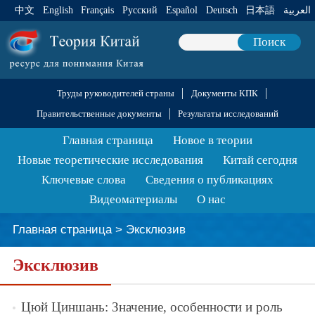
中文
English
Français
Pусский
Español
Deutsch
日本語
العربية
Поиск
Труды руководителей страны
Документы КПК
Правительственные документы
Результаты исследований
Главная страница
Новое в теории
Новые теоретические исследования
Китай сегодня
Ключевые слова
Сведения о публикациях
Видеоматериалы
О нас
Главная страница
>
Эксклюзив
Эксклюзив
Цюй Циншань: Значение, особенности и роль