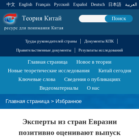
中文
English
Français
Pусский
Español
Deutsch
日本語
العربية
Поиск
Труды руководителей страны
Документы КПК
Правительственные документы
Результаты исследований
Главная страница
Новое в теории
Новые теоретические исследования
Китай сегодня
Ключевые слова
Сведения о публикациях
Видеоматериалы
О нас
Главная страница
>
Избранное
Эксперты из стран Евразии
позитивно оценивают выпуск