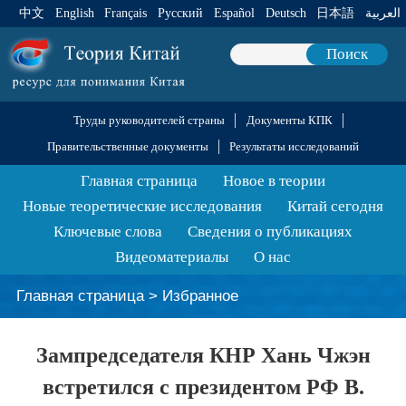
中文
English
Français
Pусский
Español
Deutsch
日本語
العربية
Поиск
Труды руководителей страны
Документы КПК
Правительственные документы
Результаты исследований
Главная страница
Новое в теории
Новые теоретические исследования
Китай сегодня
Ключевые слова
Сведения о публикациях
Видеоматериалы
О нас
Главная страница
>
Избранное
Зампредседателя КНР Хань Чжэн
встретился с президентом РФ В.