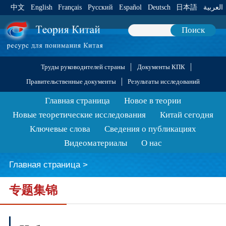
中文
English
Français
Pусский
Español
Deutsch
日本語
العربية
Поиск
Труды руководителей страны
Документы КПК
Правительственные документы
Результаты исследований
Главная страница
Новое в теории
Новые теоретические исследования
Китай сегодня
Ключевые слова
Сведения о публикациях
Видеоматериалы
О нас
Главная страница
>
专题集锦