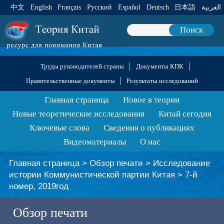
中文
English
Français
Pусский
Español
Deutsch
日本語
العربية
Поиск
Труды руководителей страны
Документы КПК
Правительственные документы
Результаты исследований
Главная страница
Новое в теории
Новые теоретические исследования
Китай сегодня
Ключевые слова
Сведения о публикациях
Видеоматериалы
О нас
Главная страница
>
Обзор печати
>
Исследование
истории Коммунистической партии Китая
>
7-й
номер, 2019год
Обзор печати