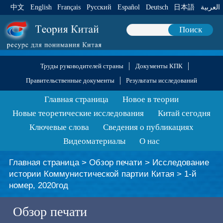
中文
English
Français
Pусский
Español
Deutsch
日本語
العربية
Поиск
Труды руководителей страны
Документы КПК
Правительственные документы
Результаты исследований
Главная страница
Новое в теории
Новые теоретические исследования
Китай сегодня
Ключевые слова
Сведения о публикациях
Видеоматериалы
О нас
Главная страница
>
Обзор печати
>
Исследование
истории Коммунистической партии Китая
>
1-й
номер, 2020год
Обзор печати