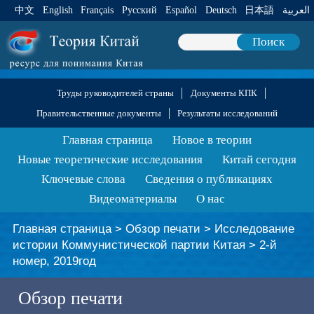
中文
English
Français
Pусский
Español
Deutsch
日本語
العربية
Поиск
Труды руководителей страны
Документы КПК
Правительственные документы
Результаты исследований
Главная страница
Новое в теории
Новые теоретические исследования
Китай сегодня
Ключевые слова
Сведения о публикациях
Видеоматериалы
О нас
Главная страница
>
Обзор печати
>
Исследование
истории Коммунистической партии Китая
>
2-й
номер, 2019год
Обзор печати