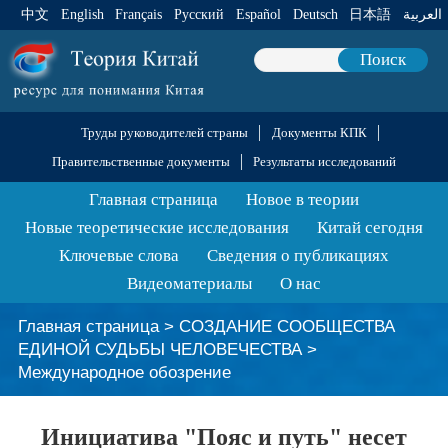
中文
English
Français
Pусский
Español
Deutsch
日本語
العربية
Поиск
Труды руководителей страны
Документы КПК
Правительственные документы
Результаты исследований
Главная страница
Новое в теории
Новые теоретические исследования
Китай сегодня
Ключевые слова
Сведения о публикациях
Видеоматериалы
О нас
Главная страница
>
СОЗДАНИЕ СООБЩЕСТВА
ЕДИНОЙ СУДЬБЫ ЧЕЛОВЕЧЕСТВА
>
Международное обозрение
Инициатива "Пояс и путь" несет