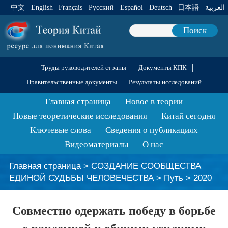
中文
English
Français
Pусский
Español
Deutsch
日本語
العربية
Поиск
Труды руководителей страны
Документы КПК
Правительственные документы
Результаты исследований
Главная страница
Новое в теории
Новые теоретические исследования
Китай сегодня
Ключевые слова
Сведения о публикациях
Видеоматериалы
О нас
Главная страница
>
СОЗДАНИЕ СООБЩЕСТВА
ЕДИНОЙ СУДЬБЫ ЧЕЛОВЕЧЕСТВА
>
Путь
>
2020
Совместно одержать победу в борьбе