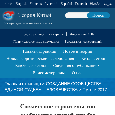
中文
English
Français
Pусский
Español
Deutsch
日本語
العربية
Поиск
Труды руководителей страны
Документы КПК
Правительственные документы
Результаты исследований
Главная страница
Новое в теории
Новые теоретические исследования
Китай сегодня
Ключевые слова
Сведения о публикациях
Видеоматериалы
О нас
Главная страница
>
СОЗДАНИЕ СООБЩЕСТВА
ЕДИНОЙ СУДЬБЫ ЧЕЛОВЕЧЕСТВА
>
Путь
>
2017
Совместное строительство