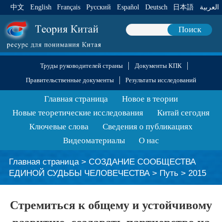
中文
English
Français
Pусский
Español
Deutsch
日本語
العربية
Поиск
Труды руководителей страны
Документы КПК
Правительственные документы
Результаты исследований
Главная страница
Новое в теории
Новые теоретические исследования
Китай сегодня
Ключевые слова
Сведения о публикациях
Видеоматериалы
О нас
Главная страница
>
СОЗДАНИЕ СООБЩЕСТВА
ЕДИНОЙ СУДЬБЫ ЧЕЛОВЕЧЕСТВА
>
Путь
>
2015
Стремиться к общему и устойчивому