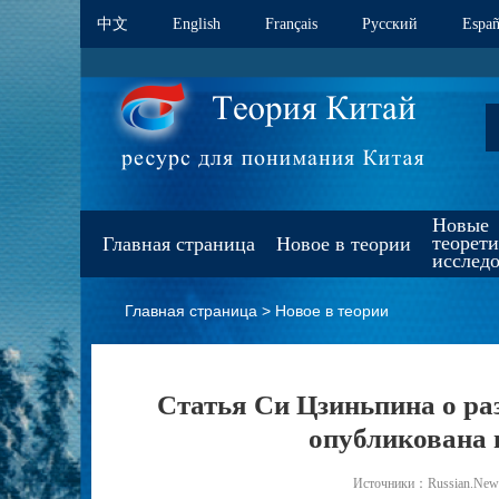
中文
English
Français
Pусский
Españ
Новые
теорет
Главная страница
Новое в теории
исслед
Главная страница
>
Новое в теории
Статья Си Цзиньпина о раз
опубликована
Источники：Russian.News