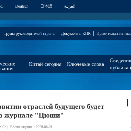
ol
Deutsch
日本語
العربية
Труды руководителей страны
Документы КПК
Правительственны
Сведения
ические
Китай сегодня
Ключевые слова
публика
ования
витии отраслей будущего будет
 в журнале "Цюши"
.Cn | | Время издания：2026-06-01