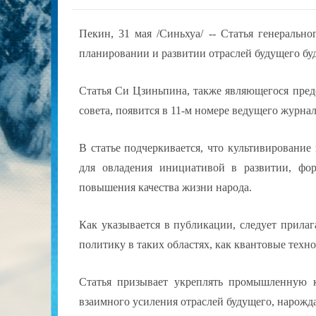
Пекин, 31 мая /Синьхуа/ -- Статья генераль
планировании и развитии отраслей будущего бу
Статья Си Цзиньпина, также являющегося пред
совета, появится в 11-м номере ведущего журн
В статье подчеркивается, что культивирование
для овладения инициативой в развитии, фо
повышения качества жизни народа.
Как указывается в публикации, следует прила
политику в таких областях, как квантовые техн
Статья призывает укреплять промышленную 
взаимного усиления отраслей будущего, нарож