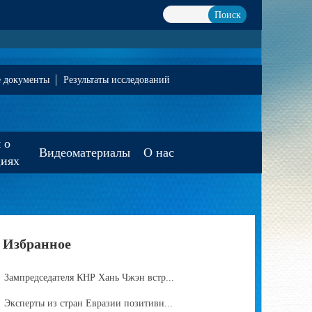
Поиск
е документы
Результаты исследований
 о
Видеоматериалы
О нас
циях
Избранное
Зампредседателя КНР Хань Чжэн встр...
Эксперты из стран Евразии позитивн...