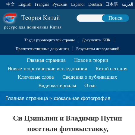
中文
English
Français
Pусский
Español
Deutsch
日本語
العربية
Поиск
Труды руководителей страны
Документы КПК
Правительственные документы
Результаты исследований
Главная страница
Новое в теории
Новые теоретические исследования
Китай сегодня
Ключевые слова
Сведения о публикациях
Видеоматериалы
О нас
Главная страница
>
фокальная фотография
Си Цзиньпин и Владимир Путин
посетили фотовыставку,