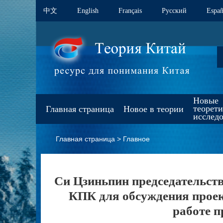
中文
English
Français
Pусский
Españ
Новые
теорет
Главная страница
Новое в теории
исслед
Главная страница
>
Главное
Си Цзиньпин председательст
КПК для обсуждения проект
работе п