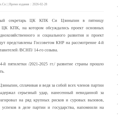
.Cn | | Время издания：2026-02-28
льный секретарь ЦК КПК Си Цзиньпин в пятницу
ро ЦК КПК, на котором обсуждались проект основных
днохозяйственного и социального развития и проект
удут представлены Госсоветом КНР на рассмотрение 4-й
тавителей /ВСНП/ 14-го созыва.
4-й пятилетки /2021-2025 гг./ развитие страны прошло
ть.
зиньпин, сплачивая и ведя за собой всех членов партии
ыдержал серьезный удар, нанесенный невиданной за
еагировал на ряд крупных рисков и суровых вызовов,
успехов в деле партии и государства, напомнили на