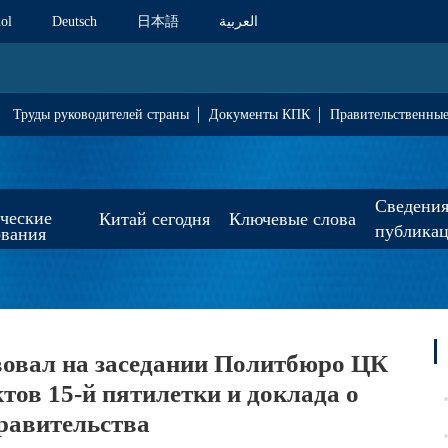
ol
Deutsch
日本語
العربية
Труды руководителей страны
Документы КПК
Правительственны
Сведения
ические
Китай сегодня
Ключевые слова
публика
ования
вовал на заседании Политбюро ЦК
ов 15-й пятилетки и доклада о
равительства