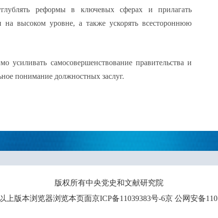
углублять реформы в ключевых сферах и прилагать
 на высоком уровне, а также ускорять всестороннюю
имо усиливать самосовершенствование правительства и
льное понимание должностных заслуг.
版权所有中央党史和文献研究院
0以上版本浏览器浏览本页面京ICP备11039383号-6京 公网安备110102