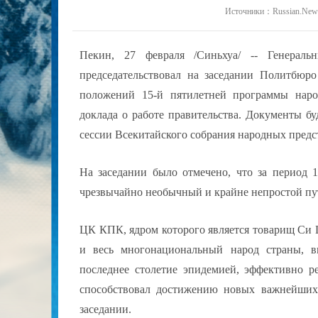
Источники：Russian.News
Пекин, 27 февраля /Синьхуа/ -- Генера
председательствовал на заседании Политбю
положений 15-й пятилетней программы наро
доклада о работе правительства. Документы б
сессии Всекитайского собрания народных предс
На заседании было отмечено, что за период 1
чрезвычайно необычный и крайне непростой пу
ЦК КПК, ядром которого является товарищ Си Ц
и весь многонациональный народ страны, в
последнее столетие эпидемией, эффективно р
способствовал достижению новых важнейших 
заседании.