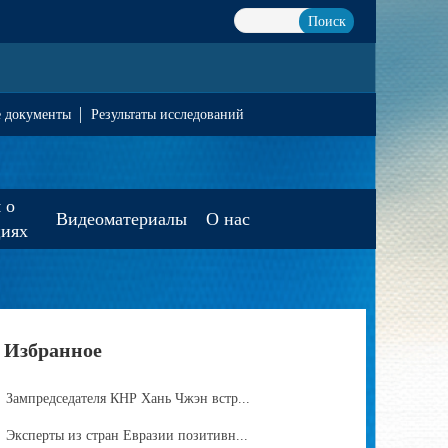
Поиск
е документы
Результаты исследований
 о
Видеоматериалы
О нас
циях
Избранное
Зампредседателя КНР Хань Чжэн встр...
Эксперты из стран Евразии позитивн...