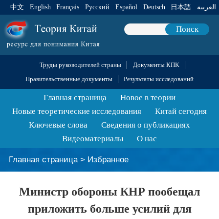
中文
English
Français
Pусский
Español
Deutsch
日本語
العربية
Поиск
Труды руководителей страны
Документы КПК
Правительственные документы
Результаты исследований
Главная страница
Новое в теории
Новые теоретические исследования
Китай сегодня
Ключевые слова
Сведения о публикациях
Видеоматериалы
О нас
Главная страница
>
Избранное
Министр обороны КНР пообещал
приложить больше усилий для