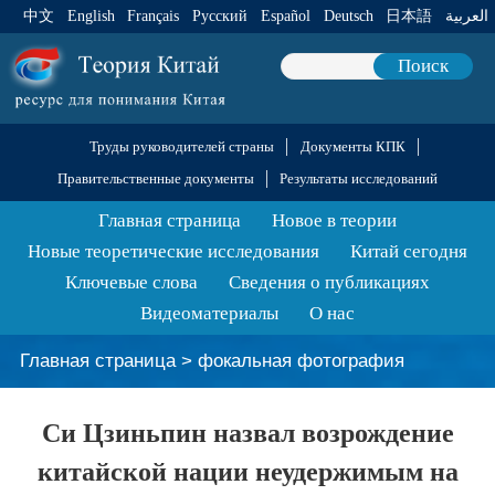
中文
English
Français
Pусский
Español
Deutsch
日本語
العربية
Поиск
Труды руководителей страны
Документы КПК
Правительственные документы
Результаты исследований
Главная страница
Новое в теории
Новые теоретические исследования
Китай сегодня
Ключевые слова
Сведения о публикациях
Видеоматериалы
О нас
Главная страница
>
фокальная фотография
Си Цзиньпин назвал возрождение
китайской нации неудержимым на