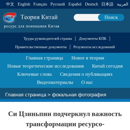
中文
English
Français
Pусский
Español
Deutsch
日本語
العربية
Поиск
Труды руководителей страны
Документы КПК
Правительственные документы
Результаты исследований
Главная страница
Новое в теории
Новые теоретические исследования
Китай сегодня
Ключевые слова
Сведения о публикациях
Видеоматериалы
О нас
Главная страница
>
фокальная фотография
Си Цзиньпин подчеркнул важность
трансформации ресурсо-