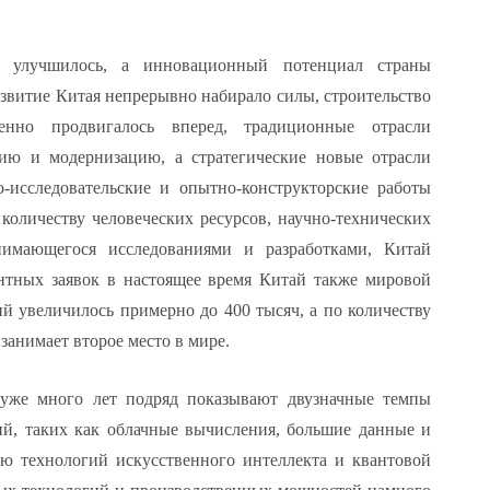
не улучшилось, а инновационный потенциал страны
азвитие Китая непрерывно набирало силы, строительство
нно продвигалось вперед, традиционные отрасли
ию и модернизацию, а стратегические новые отрасли
о-исследовательские и опытно-конструкторские работы
оличеству человеческих ресурсов, научно-технических
нимающегося исследованиями и разработками, Китай
ентных заявок в настоящее время Китай также мировой
й увеличилось примерно до 400 тысяч, а по количеству
занимает второе место в мире.
 уже много лет подряд показывают двузначные темпы
ий, таких как облачные вычисления, большие данные и
ию технологий искусственного интеллекта и квантовой