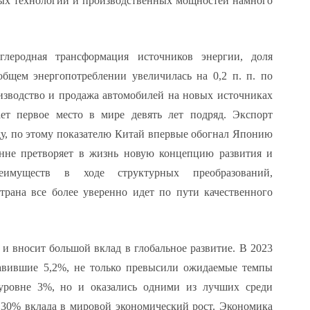
ных технологий и производственных мощностей намного
углеродная трансформация источников энергии, доля
общем энергопотреблении увеличилась на 0,2 п. п. по
зводство и продажа автомобилей на новых источниках
ет первое место в мире девять лет подряд. Экспорт
ду, по этому показателю Китай впервые обогнал Японию
онне претворяет в жизнь новую концепцию развития и
еимуществ в ходе структурных преобразований,
рана все более уверенно идет по пути качественного
и вносит большой вклад в глобальное развитие. В 2023
тавившие 5,2%, не только превысили ожидаемые темпы
 уровне 3%, но и оказались одними из лучших среди
 30% вклада в мировой экономический рост. Экономика