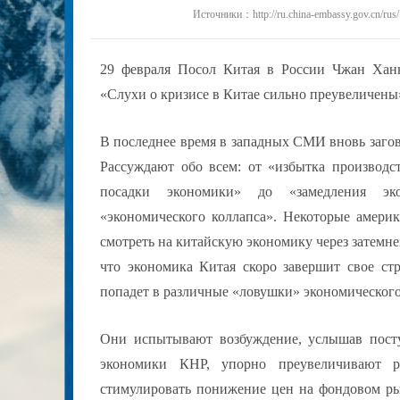
Источники：http://ru.china-embassy.gov.cn/r
29 февраля Посол Китая в России Чжан Хань
«Слухи о кризисе в Китае сильно преувеличены
В последнее время в западных СМИ вновь загов
Рассуждают обо всем: от «избытка производс
посадки экономики» до «замедления эк
«экономического коллапса». Некоторые амер
смотреть на китайскую экономику через затемне
что экономика Китая скоро завершит свое стр
попадет в различные «ловушки» экономического 
Они испытывают возбуждение, услышав пост
экономики КНР, упорно преувеличивают р
стимулировать понижение цен на фондовом р