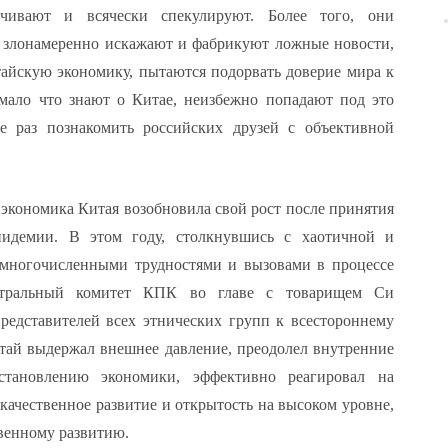
ичивают и всячески спекулируют. Более того, они
 злонамеренно искажают и фабрикуют ложные новости,
айскую экономику, пытаются подорвать доверие мира к
мало что знают о Китае, неизбежно попадают под это
е раз познакомить российских друзей с объективной
 экономика Китая возобновила свой рост после принятия
идемии. В этом году, столкнувшись с хаотичной и
 многочисленными трудностями и вызовами в процессе
ентральный комитет КПК во главе с товарищем Си
едставителей всех этнических групп к всестороннему
тай выдержал внешнее давление, преодолел внутренние
сстановлению экономики, эффективно реагировал на
качественное развитие и открытость на высоком уровне,
твенному развитию.