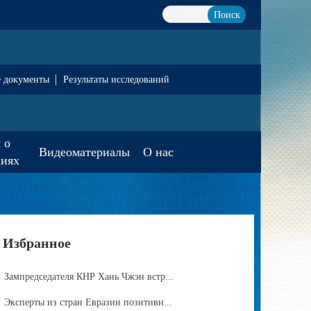
Поиск
е документы
Результаты исследований
 о
Видеоматериалы
О нас
циях
Избранное
Зампредседателя КНР Хань Чжэн встр...
Эксперты из стран Евразии позитивн...