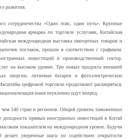
го развития.
го сотрудничества «Один пояс, один путь». Крупные
ждународная ярмарка по торговле услугами, Китайская
тайская международная выставка импортных товаров и
епочек поставок, прошли в соответствии с графиком.
остранных инвестиций в производственный сектор.
слуг на высоком уровне. Три новых продукта внешней
х энергии, литиевые батареи и фотоэлектрические
Масштабы цифровой торговли продолжают расширяться.
национализация юаня неуклонно идут вперед.
 чем 140 стран и регионов. Общий уровень таможенных
ет доходность прямых иностранных инвестиций в Китай
о высоким показателем на международном уровне. Будучи
й делает уверенные шаги по содействию открытости