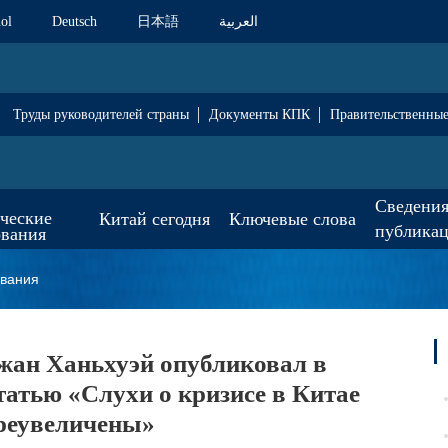
ol
Deutsch
日本語
العربية
Труды руководителей страны
Документы КПК
Правительственны
Сведения
ические
Китай сегодня
Ключевые слова
публика
ования
ования
жан Ханьхуэй опубликовал в
татью «Слухи о кризисе в Китае
реувеличены»