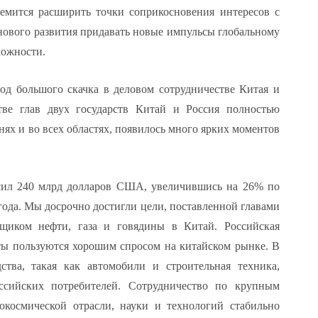
емится расширить точки соприкосновения интересов с
 нового развития придавать новые импульсы глобальному
можности.
год большого скачка в деловом сотрудничестве Китая и
тве глав двух государств Китай и Россия полностью
ях и во всех областях, появилось много ярких моментов
сил 240 млрд долларов США, увеличившись на 26% по
ода. Мы досрочно достигли цели, поставленной главами
вщиком нефти, газа и говядины в Китай. Российская
ты пользуются хорошим спросом на китайском рынке. В
ства, такая как автомобили и строительная техника,
оссийских потребителей. Сотрудничество по крупным
рокосмической отрасли, науки и технологий стабильно