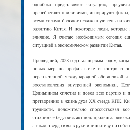
однобоко представляют ситуацию, преувел
пренебрегают приличиями, игнорируют факты,
всеми силами бросают искаженную тень на кит
развитию Китая. И некоторые люди, которые 
влияние. Я считаю необходимым сегодня ещ
ситуацией в экономическом развитии Китая.
Прошедший, 2023 год стал первым годом, когда
новых мер по профилактике и контролю эп
переплетенной международной обстановкой и
восстановления внутренней экономики, Ц
Цзиньпином сплотил и повел всю партию и пр
претворению в жизнь духа XX съезда КПК. Ки
трудности, положительно способствовал во
стихийные бедствия, активно продвигал высоко
а также твердо взял в руки инициативу по собс