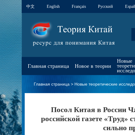
中文
English
Français
Pусский
Españ
Новые
теорет
Главная страница
Новое в теории
исслед
Главная страница
>
Новые теоретические исслед
Посол Китая в России Ч
российской газете «Труд» с
сильно п