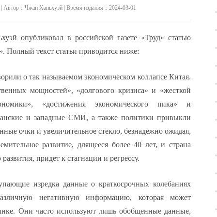
us/ | Автор：Чжан Ханьхуэй | Время издания：2024-03-01
хуэй опубликовал в российской газете «Труд» статью
». Полный текст статьи приводится ниже:
орили о так называемом экономическом коллапсе Китая.
твенных мощностей», «долгового кризиса» и «жесткой
ономики», «достижения экономического пика» и
иканские и западные СМИ, а также политики привыкли
нные очки и увеличительное стекло, безнадежно ожидая,
емительное развитие, длящееся более 40 лет, и страна
развития, придет к стагнации и регрессу.
упающие изредка данные о краткосрочных колебаниях
азличную негативную информацию, которая может
ынке. Они часто используют лишь обобщенные данные,