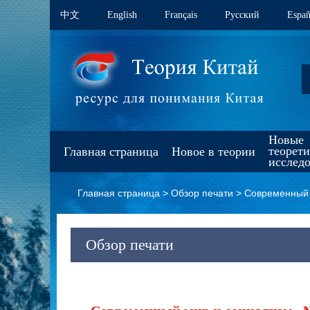
中文
English
Français
Pусский
Españ
Новые
теорет
Главная страница
Новое в теории
исслед
Главная страница
>
Обзор печати
>
Современный 
Обзор печати