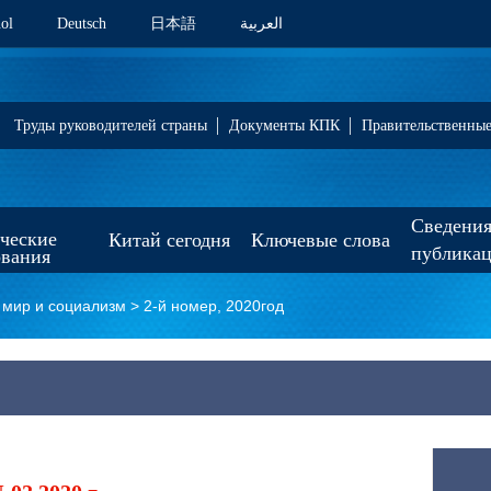
ol
Deutsch
日本語
العربية
Труды руководителей страны
Документы КПК
Правительственны
Сведения
ические
Китай сегодня
Ключевые слова
публика
ования
мир и социализм
>
2-й номер, 2020год