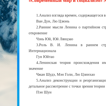
«Современный мир и социализм» №
1.Анализ взгляда времен, содержащегося 
Ван Дун, Лю Цзюнь
2.Ранние мысли Ленина о партийном стр
откровение
Чэнь Юй, Юй Лянцзао
3.Роль В. И. Ленина в раннем стро
Интернационала
Гун Юйтао
4.Ленинская теория происхождения и
значение
Чжан Шудэ, Мэн Голи, Лю Цзинхао
5.Анализ деконструкции и реорганизац
детальное рассмотрение с точки зрения теори
Пэн Шуи