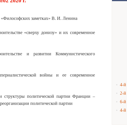
02 2020 г.
в «Философских заметках» В. И. Ленина
оительстве «сверху донизу» и их современное
ительстве и развитии Коммунистического
мпериалистической войны и ее современное
4-й
2-й
ии структуры политической партии Франции –
6-й
и реорганизации политической партии
4-й
2-й