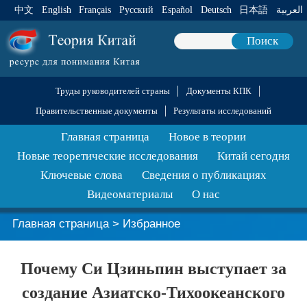
中文
English
Français
Pусский
Español
Deutsch
日本語
العربية
Поиск
Труды руководителей страны
Документы КПК
Правительственные документы
Результаты исследований
Главная страница
Новое в теории
Новые теоретические исследования
Китай сегодня
Ключевые слова
Сведения о публикациях
Видеоматериалы
О нас
Главная страница
>
Избранное
Почему Си Цзиньпин выступает за
создание Азиатско-Тихоокеанского