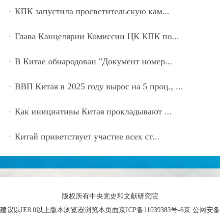
КПК запустила просветительскую кам...
Глава Канцелярии Комиссии ЦК КПК по...
В Китае обнародован "Документ номер...
ВВП Китая в 2025 году вырос на 5 проц., ...
Как инициативы Китая прокладывают ...
Китай приветствует участие всех ст...
版权所有中央党史和文献研究院
建议以IE8.0以上版本浏览器浏览本页面京ICP备11039383号-6京 公网安备