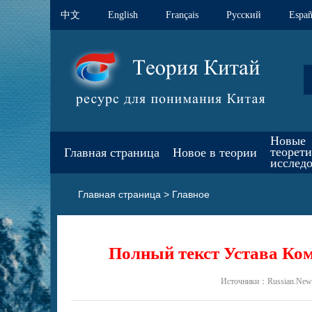
中文
English
Français
Pусский
Españ
Новые
теорет
Главная страница
Новое в теории
исслед
Главная страница
>
Главное
Полный текст Устава Ко
Источники：Russian.News