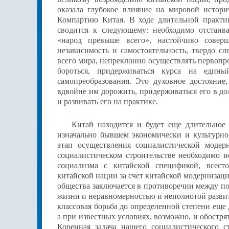
оказала глубокое влияние на мировой истор
Компартию Китая.
В ходе длительной практ
сводится к следующему: необходимо отстаив
«народ превыше всего»
,
настойчиво соверш
независимость и самостоятельность, твердо сл
всего мира, непреклонно осуществлять первопр
бороться
, придерживаться курса на един
самопреобразования. Это духовное достояние
вдвойне им дорожить, придерживаться его в до
и развивать его на практике.
Китай находится и будет еще длительное 
изначально бывшем экономически и культурно 
этап осуществления социалистической модер
социалистическом строительстве необходимо и
социализма с китайской спецификой,
всест
китайской нации за счет китайской модернизац
общества заключается в противоречии между п
жизни и неравномерностью и неполнотой развит
классовая борьба до определенной степени еще 
а при известных условиях, возможно, и обостря
Коренная задача нашего социалистического 