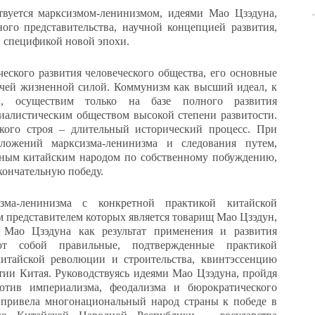
твуется марксизмом-ленинизмом, идеями Мао Цзэдуна,
го представительства, научной концепцией развития,
й спецификой новой эпохи.
еского развития человеческого общества, его основные
чей жизненной силой. Коммунизм как высший идеал, к
ы, осуществим только на базе полного развития
иалистическим обществом высокой степени развитости.
ского строя – длительный исторический процесс. При
ложений марксизма-ленинизма и следования путем,
нным китайским народом по собственному побуждению,
кончательную победу.
ма-ленинизма с конкретной практикой китайской
 представителем которых является товарищ Мао Цзэдун,
Мао Цзэдуна как результат применения и развития
ют собой правильные, подтвержденные практикой
итайской революции и строительства, квинтэссенцию
ии Китая. Руководствуясь идеями Мао Цзэдуна, пройдя
тив империализма, феодализма и бюрократического
 привела многонациональный народ страны к победе в