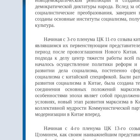
новодемократической революции и создан
демократической диктатуры народа.
Вслед за о
социалистические преобразования, завершен
созданы основные институты социализма, полу
культура.
Начиная с 3-го пленума ЦК 11-го созыва к
являвшимся их первенствующим представител
период после провозглашения Нового Китая
.
подхода к делу центр тяжести работы всей п
началось осуществление политики реформ и
развитии дела социализма, постепенно сфо
социализма с китайской спецификой. Были раз
развития социализма в Китае, была создана т
соединения основных положений марксиз
особенностями эпохи являет собой продолжен
условиях, новый этап развития марксизма в К
коллективной мудрости Коммунистической пар
модернизации в Китае вперед.
Начиная с 4-го пленума ЦК 13-го соз
Цзэминем
, как своим наиважнейшим представит