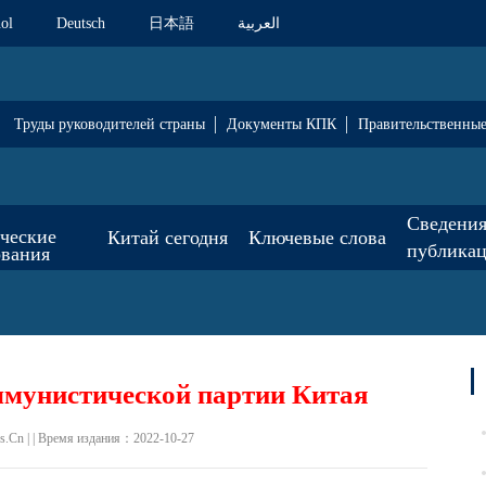
ol
Deutsch
日本語
العربية
Труды руководителей страны
Документы КПК
Правительственны
Сведения
ические
Китай сегодня
Ключевые слова
публика
ования
ммунистической партии Китая
.Cn | | Время издания：2022-10-27