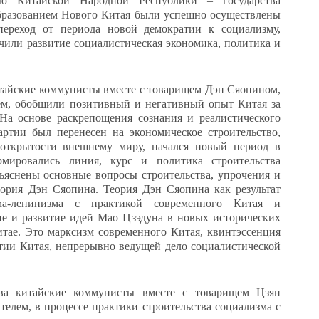
ию Китайской Народной Республики – государства
бразованием Нового Китая
были успешно осуществлены
 переход от периода новой демократии к социализму,
чили развитие социалистическая экономика, политика и
итайские коммунисты вместе с товарищем Дэн Сяопином,
ем, обобщили позитивный и негативный опыт
Китая за
 На основе раскрепощения сознания и реалистического
артии был перенесен на экономическое строительство,
 открытости внешнему миру, начался новый период в
рмировались линия, курс и политика строительства
ъяснены основные вопросы строительства, упрочения и
еория Дэн Сяопина. Теория Дэн Сяопина как результат
ма-ленинизма с практикой современного Китая и
ие и развитие идей Мао Цзэдуна в новых исторических
итае. Это марксизм современного Китая, квинтэссенция
тии Китая, непрерывно ведущей дело социалистической
ыва китайские коммунисты вместе с товарищем
Цзян
елем, в процессе практики строительства социализма с