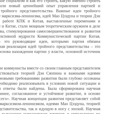
кое социализм и как его строить, какую именно строить
пили новый ценнейший опыт управления партией и
 тройного представительства. Важные идеи тройного
е марксизма-ленинизма, идей Мао Цзэдуна и теории Дэн
к работе КПК и Китая, выставленные переменами и
 и Китае, стали мощным теоретическим оружием в деле
ва, стимулирования самосовершенствования и развития
лективной мудрости Коммунистической партии Китая.
– это руководящие идеи, которыми партия обязана
ная реализация идей тройного представительства – это
основа нахождения партии у власти, основной источник
ие коммунисты вместе со своим главным представителем
ствоваться теорией Дэн Сяопина и важными идеями
с новыми требованиями развития были глубоко осознаны
еобходимо реализовывать в условиях новой ситуации и
сы ответы были найдены. Была сформирована научная
ннее, согласованное и устойчивое развитие, в основе
его». Научная концепция развития представляет собой
 марксизмом-ленинизмом, идеями Мао Цзэдуна, теорией
тавительства, так и идущую в ногу с эпохой. Научная
е выражение марксистских взглядов и методологии по