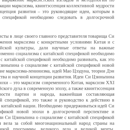
изации марксизма, квинтэссенция
коллективной мудрости
нцепция развития – это руководящие идеи, которым в
 спецификой необходимо следовать в долгосрочной
сты в лице своего главного представителя товарища
Си
ожения марксизма с конкретными условиями Китая и с
йской культуры, дали научные ответы на важные
 именно социализма с китайской спецификой необходимо
 с китайской спецификой необходимо развивать, как это
зиньпина о социализме с китайской спецификой новой
ие марксизма-ленинизма, идей Мао Цзэдуна, теории Дэн
ства и научной концепции развития. Идеи Си Цзиньпина
охи – это м
арксизм современного Китая, марксизм XXI
йского духа в современную эпоху
, а также квинтэссенция
рости партии и народа, важнейшая составляющая
ой спецификой, это также и руководство к действию в
е китайской нации. Необходимо придерживаться идей Си
ификой новой эпохи в долгосрочной перспективе и
ями Си Цзиньпина о социализме с китайской спецификой
я вела за собой многонациональный народ страны на
ликой программы, великого дела и великой мечты
,