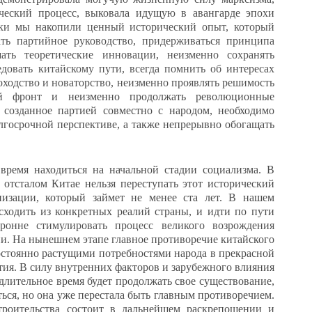
ический процесс, выковала идущую в авангарде эпохи
ики мы накопили ценный исторический опыт, который
ать партийное руководство, придерживаться принципа
ать теоретические инновации, неизменно сохранять
едовать китайскому пути, всегда помнить об интересах
оходство и новаторство, неизменно проявлять решимость
ый фронт и неизменно продолжать революционные
, созданное партией совместно с народом, необходимо
лгосрочной перспективе, а также непрерывно обогащать
время находиться на начальной стадии социализма. В
отсталом Китае нельзя переступать этот исторический
низации, который займет не менее ста лет. В нашем
сходить из конкретных реалий страны, и идти по пути
оронне стимулировать процесс великого возрождения
ии. На нынешнем этапе главное противоречие китайского
остоянно растущими потребностями народа в прекрасной
ия. В силу внутренних факторов и зарубежного влияния
длительное время будет продолжать свое существование,
ться, но она уже перестала быть главным противоречием.
строительства состоит в дальнейшем раскрепощении и