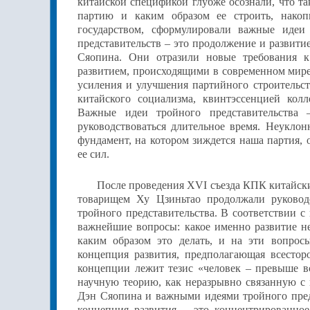
китайской спецификой глубже осознали, что та
партию и каким образом ее строить, нако
государством, сформулировали важные идеи
представительств – это продолжение и развити
Сяопина. Они отразили новые требования 
развитием, происходящими в современном мире
усиления и улучшения партийного строительст
китайского социализма, квинтэссенцией кол
Важные идеи тройного представительства 
руководствоваться длительное время. Неуклон
фундамент, на котором зиждется наша партия, 
ее сил.
После проведения XVI съезда КПК китайск
товарищем Ху Цзиньтао продолжали руковод
тройного представительства. В соответствии 
важнейшие вопросы: какое именно развитие н
каким образом это делать, и на эти вопро
концепция развития, предполагающая всесторо
концепции лежит тезис «человек – превыше вс
научную теорию, как неразрывно связанную с
Дэн Сяопина и важными идеями тройного предс
концепция развития – это концентрированно