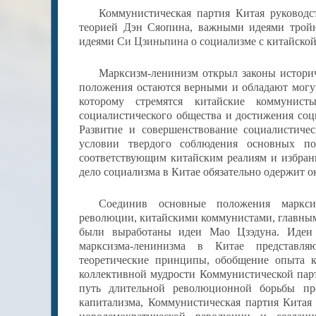
Коммунистическая партия Китая руководс
теорией Дэн Сяопина, важными идеями тройно
идеями
Си Цзиньпина
о социализме с китайско
Марксизм-ленинизм открыл законы историч
положения остаются верными и обладают могу
которому стремятся китайские коммунист
социалистического общества и достижения соц
Развитие и совершенствование социалистиче
условии твердого соблюдения основных по
соответствующим китайским реалиям и избра
дело социализма в Китае обязательно одержит о
Соединив основные положения марксиз
революции, китайскими коммунистами, главным
были выработаны идеи Мао Цзэдуна. Идеи 
марксизма-ленинизма в Китае представля
теоретические принципы, обобщение опыта к
коллективной мудрости Коммунистической парт
путь длительной революционной борьбы про
капитализма, Коммунистическая партия Китая