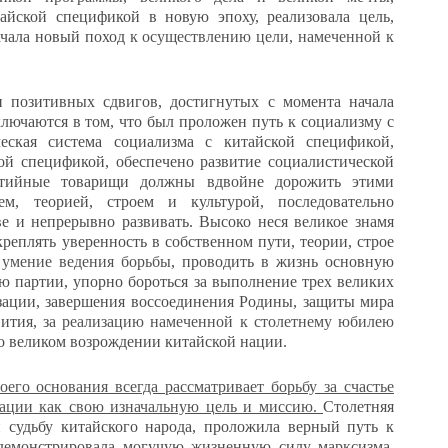
тайской спецификой в новую эпоху,
реализовала цель,
ачала новый поход
к осуществлению цели, намеченной к
 позитивных сдвигов, достигнутых с момента начала
лючаются в том, что был проложен путь к социализму с
ческая система социализма с китайской спецификой,
ой спецификой, обеспечено развитие социалистической
ртийные товарищи должны вдвойне дорожить этими
м, теорией, строем и культурой, последовательно
е и непрерывно развивать. Высоко неся великое знамя
реплять уверенность в собственном пути, теории, строе
 умение ведения борьбы
, проводить в жизнь основную
 партии, упорно бороться за выполнение трех великих
зации, завершения воссоединения Родины, защиты мира
ития, з
а реализацию намеченной к столетнему юбилею
о великом возрождении китайской нации.
его основания всегда рассматривает борьбу за счастье
нации как свою изначальную цель и миссию.
Столетняя
 судьбу китайского народа, проложила верный путь к
демонстрировала могучую жизненную силу марксизма,