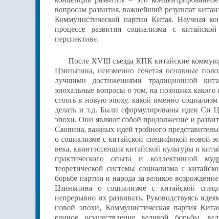
вопросам развития, важнейший результат кита
Коммунистической партии Китая. Научная ко
процессе развития социализма с китайской
перспективе.
После XVIII съезда КПК китайские коммуни
Цзиньпина
,
неизменно сочетая основные пол
лучшими достижениями традиционной кита
эпохальные вопросы о том, на позициях какого
стоять в новую эпоху, какой именно социализм
делать и т.д
. Были сформулированы идеи Си Ц
эпохи. Они являют собой продолжение и развит
Сяопина, важных идей тройного представитель
о социализме с китайской спецификой новой эп
века, квинтэссенция китайской культуры и кита
практического опыта и коллективной муд
теоретической системы социализма с китайск
борьбе партии и народа за великое возрождени
Цзиньпина о социализме с китайской спец
непрерывно их развивать. Руководствуясь иде
новой эпохи, Коммунистическая партия Кита
единое осуществление великой борьбы, ве