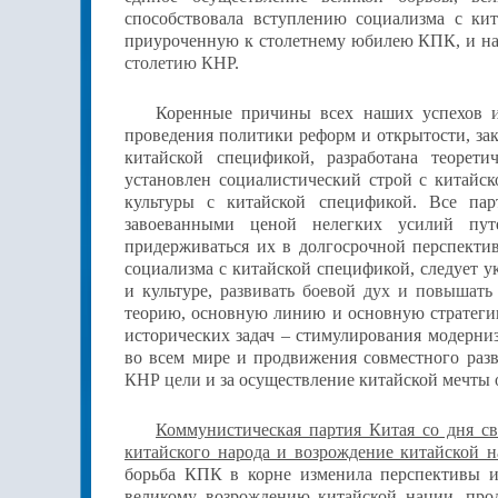
способствовала вступлению социализма с ки
приуроченную к столетнему юбилею КПК, и н
столетию КНР
.
Коренные причины всех наших успехов и
проведения политики реформ и открытости, зак
китайской спецификой, разработана теорети
установлен социалистический строй с китайск
культуры с китайской спецификой. Все па
завоеванными ценой нелегких усилий путе
придерживаться их в долгосрочной перспектив
социализма с китайской спецификой, следует ук
и культуре,
развивать боевой дух и повышать
теорию, основную линию и основную стратегию
исторических задач – стимулирования модерни
во всем мире и продвижения совместного разв
КНР цели
и за осуществление китайской мечты 
Коммунистическая партия Китая со дня сво
китайского народа и возрождение китайской 
борьба КПК в корне изменила перспективы и
великому возрождению китайской нации, про