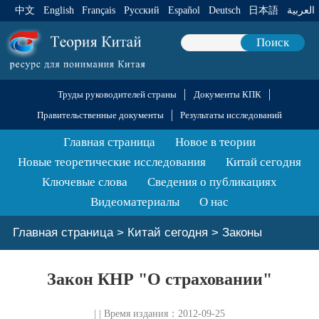
中文
English
Français
Pусский
Español
Deutsch
日本語
العربية
Поиск
Труды руководителей страны
Документы КПК
Правительственные документы
Результаты исследований
Главная страница
Новое в теории
Новые теоретические исследования
Китай сегодня
Ключевые слова
Сведения о публикациях
Видеоматериалы
О нас
Главная страница
>
Китай сегодня
>
Законы
Закон КНР "О страховании"
| | Время издания：2012-09-25